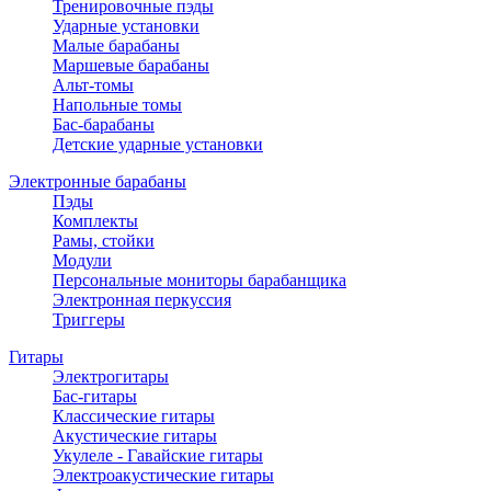
Тренировочные пэды
Ударные установки
Малые барабаны
Маршевые барабаны
Альт-томы
Напольные томы
Бас-барабаны
Детские ударные установки
Электронные барабаны
Пэды
Комплекты
Рамы, стойки
Модули
Персональные мониторы барабанщика
Электронная перкуссия
Триггеры
Гитары
Электрогитары
Бас-гитары
Классические гитары
Акустические гитары
Укулеле - Гавайские гитары
Электроакустические гитары