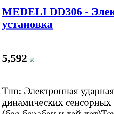
MEDELI DD306 - Элек
установка
5,592
Тип: Электронная ударная
динамических сенсорных п
(бас-барабан и хай-хет)Те