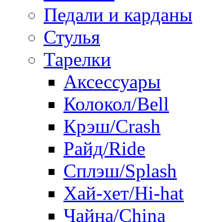
Педали и карданы
Стулья
Тарелки
Аксессуары
Колокол/Bell
Крэш/Crash
Райд/Ride
Сплэш/Splash
Хай-хет/Hi-hat
Чайна/China