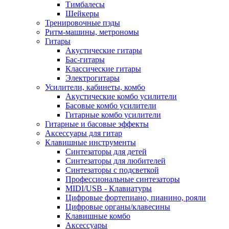
Тимбалесы
Шейкеры
Тренировочные пэды
Ритм-машины, метрономы
Гитары
Акустические гитары
Бас-гитары
Классические гитары
Электрогитары
Усилители, кабинеты, комбо
Акустические комбо усилители
Басовые комбо усилители
Гитарные комбо усилители
Гитарные и басовые эффекты
Аксессуары для гитар
Клавишные инструменты
Синтезаторы для детей
Синтезаторы для любителей
Синтезаторы с подсветкой
Профессиональные синтезаторы
MIDI/USB - Клавиатуры
Цифровые фортепиано, пианино, рояли
Цифровые органы/клавесины
Клавишные комбо
Аксессуары