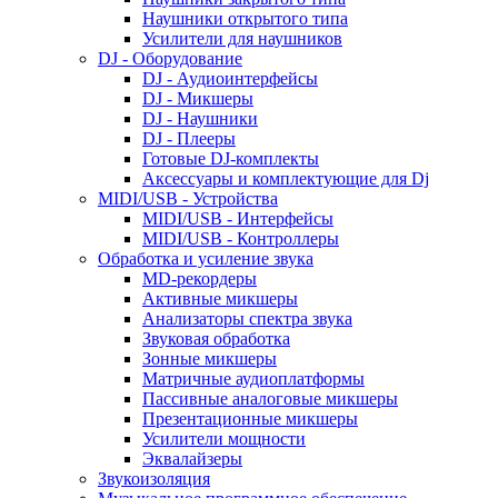
Наушники открытого типа
Усилители для наушников
DJ - Оборудование
DJ - Аудиоинтерфейсы
DJ - Микшеры
DJ - Наушники
DJ - Плееры
Готовые DJ-комплекты
Аксессуары и комплектующие для Dj
MIDI/USB - Устройства
MIDI/USB - Интерфейсы
MIDI/USB - Контроллеры
Обработка и усиление звука
MD-рекордеры
Активные микшеры
Анализаторы спектра звука
Звуковая обработка
Зонные микшеры
Матричные аудиоплатформы
Пассивные аналоговые микшеры
Презентационные микшеры
Усилители мощности
Эквалайзеры
Звукоизоляция