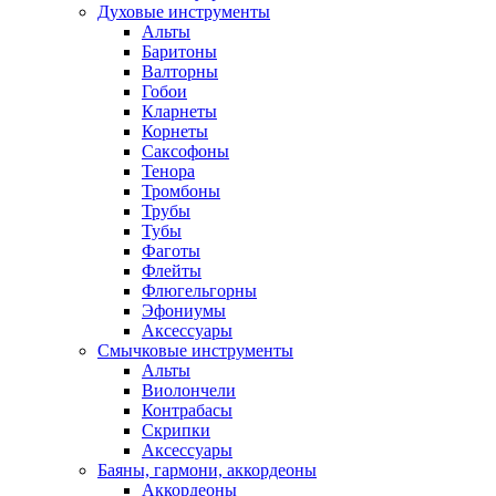
Духовые инструменты
Альты
Баритоны
Валторны
Гобои
Кларнеты
Корнеты
Саксофоны
Тенора
Тромбоны
Трубы
Тубы
Фаготы
Флейты
Флюгельгорны
Эфониумы
Аксессуары
Смычковые инструменты
Альты
Виолончели
Контрабасы
Скрипки
Аксессуары
Баяны, гармони, аккордеоны
Аккордеоны