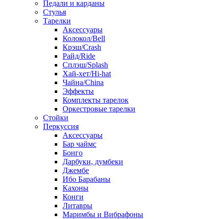
Педали и карданы
Стулья
Тарелки
Аксессуары
Колокол/Bell
Крэш/Crash
Райд/Ride
Сплэш/Splash
Хай-хет/Hi-hat
Чайна/China
Эффекты
Комплекты тарелок
Оркестровые тарелки
Стойки
Перкуссия
Аксессуары
Бар чаймс
Бонго
Дарбуки, думбеки
Джембе
Ибо Барабаны
Кахоны
Конги
Литавры
Маримбы и Вибрафоны