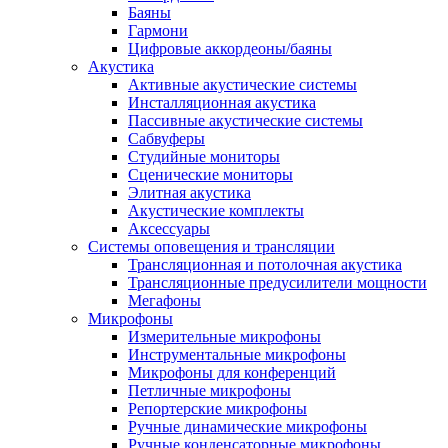
Баяны
Гармони
Цифровые аккордеоны/баяны
Акустика
Активные акустические системы
Инсталляционная акустика
Пассивные акустические системы
Сабвуферы
Студийные мониторы
Сценические мониторы
Элитная акустика
Акустические комплекты
Аксессуары
Системы оповещения и трансляции
Трансляционная и потолочная акустика
Трансляционные предусилители мощности
Мегафоны
Микрофоны
Измерительные микрофоны
Инструментальные микрофоны
Микрофоны для конференций
Петличные микрофоны
Репортерские микрофоны
Ручные динамические микрофоны
Ручные конденсаторные микрофоны