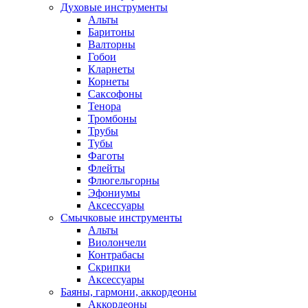
Духовые инструменты
Альты
Баритоны
Валторны
Гобои
Кларнеты
Корнеты
Саксофоны
Тенора
Тромбоны
Трубы
Тубы
Фаготы
Флейты
Флюгельгорны
Эфониумы
Аксессуары
Смычковые инструменты
Альты
Виолончели
Контрабасы
Скрипки
Аксессуары
Баяны, гармони, аккордеоны
Аккордеоны