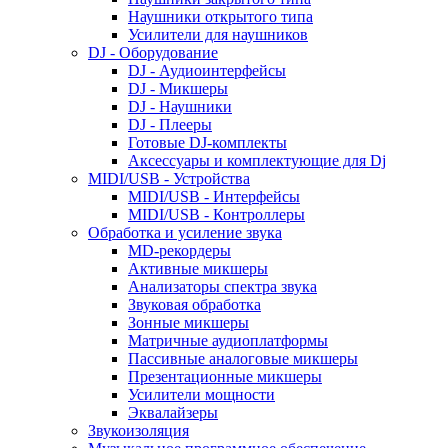
Наушники открытого типа
Усилители для наушников
DJ - Оборудование
DJ - Аудиоинтерфейсы
DJ - Микшеры
DJ - Наушники
DJ - Плееры
Готовые DJ-комплекты
Аксессуары и комплектующие для Dj
MIDI/USB - Устройства
MIDI/USB - Интерфейсы
MIDI/USB - Контроллеры
Обработка и усиление звука
MD-рекордеры
Активные микшеры
Анализаторы спектра звука
Звуковая обработка
Зонные микшеры
Матричные аудиоплатформы
Пассивные аналоговые микшеры
Презентационные микшеры
Усилители мощности
Эквалайзеры
Звукоизоляция