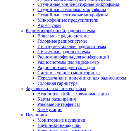
Студийные конденсаторные микрофоны
Студийные ламповые микрофоны
Студийные ленточные микрофоны
Микрофонные предусилители
Аксессуары
Радиомикрофоны и радиосистемы
Вокальные радиосистемы
Головные радиосистемы
Инструментальные радиосистемы
Петличные радиосистемы
Радиомикрофоны для конференций
Радиосистемы для видеокамер
Радиосистемы для тур гидов
Системы ушного мониторинга
Передатчики и приемники для радиосистем
Головная гарнитура
Звуковые платы - интерфейсы
Аудиоинтерфейсы / звуковые карты
Карты расширения
Рэковые интерфейсы
Коммутация
Наушники
Мониторные наушники
Наушники вкладыши
Наушники закрытого типа