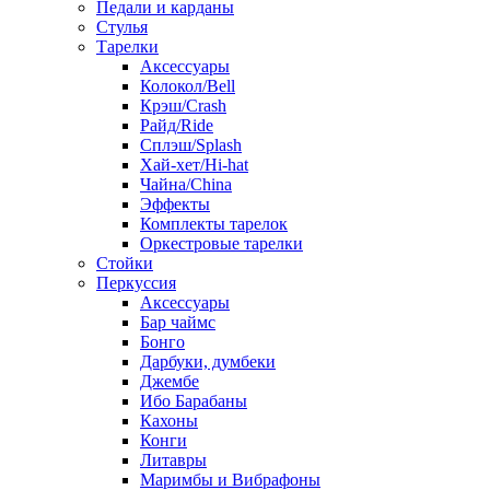
Педали и карданы
Стулья
Тарелки
Аксессуары
Колокол/Bell
Крэш/Crash
Райд/Ride
Сплэш/Splash
Хай-хет/Hi-hat
Чайна/China
Эффекты
Комплекты тарелок
Оркестровые тарелки
Стойки
Перкуссия
Аксессуары
Бар чаймс
Бонго
Дарбуки, думбеки
Джембе
Ибо Барабаны
Кахоны
Конги
Литавры
Маримбы и Вибрафоны