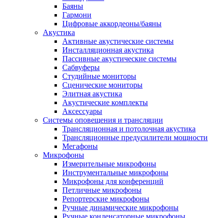
Баяны
Гармони
Цифровые аккордеоны/баяны
Акустика
Активные акустические системы
Инсталляционная акустика
Пассивные акустические системы
Сабвуферы
Студийные мониторы
Сценические мониторы
Элитная акустика
Акустические комплекты
Аксессуары
Системы оповещения и трансляции
Трансляционная и потолочная акустика
Трансляционные предусилители мощности
Мегафоны
Микрофоны
Измерительные микрофоны
Инструментальные микрофоны
Микрофоны для конференций
Петличные микрофоны
Репортерские микрофоны
Ручные динамические микрофоны
Ручные конденсаторные микрофоны