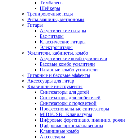
Тимбалесы
Шейкеры
Тренировочные пэды
Ритм-машины, метрономы
Гитары
Акустические гитары
Бас-гитары
Классические гитары
Электрогитары
Усилители, кабинеты, комбо
Акустические комбо усилители
Басовые комбо усилители
Гитарные комбо усилители
Гитарные и басовые эффекты
Аксессуары для гитар
Клавишные инструменты
Синтезаторы для детей
Синтезаторы для любителей
Синтезаторы с подсветкой
Профессиональные синтезаторы
MIDI/USB - Клавиатуры
Цифровые фортепиано, пианино, рояли
Цифровые органы/клавесины
Клавишные комбо
Аксессуары