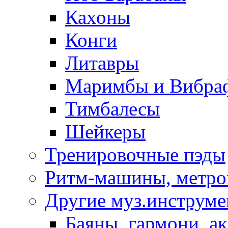
Кахоны
Конги
Литавры
Маримбы и Вибра
Тимбалесы
Шейкеры
Тренировочные пэды
Ритм-машины, метр
Другие муз.инструм
Баяны, гармони, а