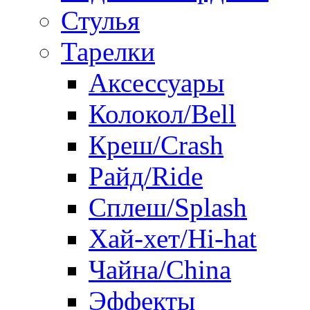
Стулья
Тарелки
Аксессуары
Колокол/Bell
Креш/Crash
Райд/Ride
Сплеш/Splash
Хай-хет/Hi-hat
Чайна/China
Эффекты