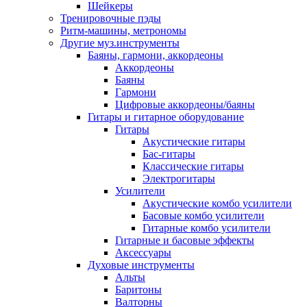
Шейкеры
Тренировочные пэды
Ритм-машины, метрономы
Другие муз.инструменты
Баяны, гармони, аккордеоны
Аккордеоны
Баяны
Гармони
Цифровые аккордеоны/баяны
Гитары и гитарное оборудование
Гитары
Акустические гитары
Бас-гитары
Классические гитары
Электрогитары
Усилители
Акустические комбо усилители
Басовые комбо усилители
Гитарные комбо усилители
Гитарные и басовые эффекты
Аксессуары
Духовые инструменты
Альты
Баритоны
Валторны