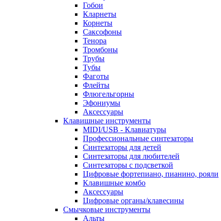
Гобои
Кларнеты
Корнеты
Саксофоны
Тенора
Тромбоны
Трубы
Тубы
Фаготы
Флейты
Флюгельгорны
Эфониумы
Аксессуары
Клавишные инструменты
MIDI/USB - Клавиатуры
Профессиональные синтезаторы
Синтезаторы для детей
Синтезаторы для любителей
Синтезаторы с подсветкой
Цифровые фортепиано, пианино, рояли
Клавишные комбо
Аксессуары
Цифровые органы/клавесины
Смычковые инструменты
Альты