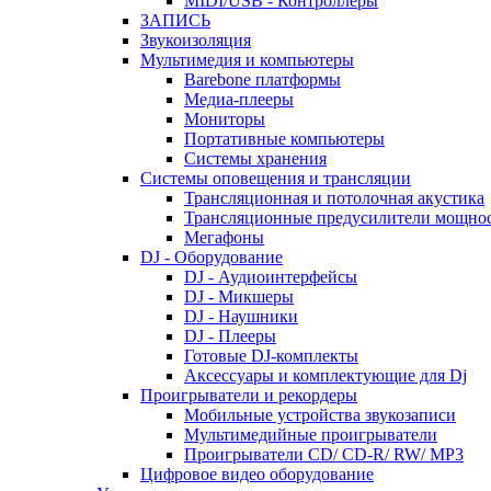
MIDI/USB - Контроллеры
ЗАПИСЬ
Звукоизоляция
Мультимедия и компьютеры
Barebone платформы
Медиа-плееры
Мониторы
Портативные компьютеры
Системы хранения
Системы оповещения и трансляции
Трансляционная и потолочная акустика
Трансляционные предусилители мощно
Мегафоны
DJ - Оборудование
DJ - Аудиоинтерфейсы
DJ - Микшеры
DJ - Наушники
DJ - Плееры
Готовые DJ-комплекты
Аксессуары и комплектующие для Dj
Проигрыватели и рекордеры
Мобильные устройства звукозаписи
Мультимедийные проигрыватели
Проигрыватели CD/ CD-R/ RW/ MP3
Цифровое видео оборудование