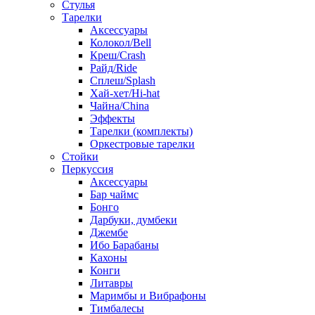
Стулья
Тарелки
Аксессуары
Колокол/Bell
Креш/Crash
Райд/Ride
Сплеш/Splash
Хай-хет/Hi-hat
Чайна/China
Эффекты
Тарелки (комплекты)
Оркестровые тарелки
Стойки
Перкуссия
Аксессуары
Бар чаймс
Бонго
Дарбуки, думбеки
Джембе
Ибо Барабаны
Кахоны
Конги
Литавры
Маримбы и Вибрафоны
Тимбалесы