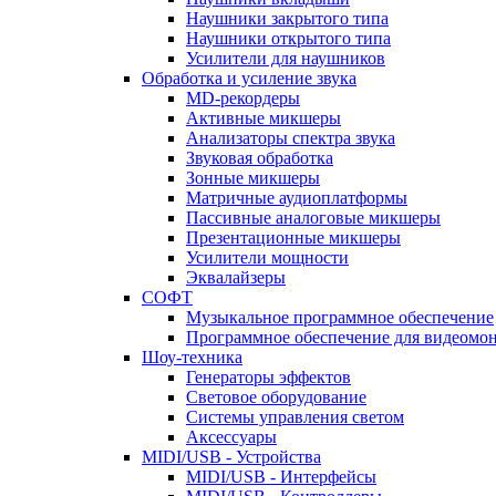
Наушники закрытого типа
Наушники открытого типа
Усилители для наушников
Обработка и усиление звука
MD-рекордеры
Активные микшеры
Анализаторы спектра звука
Звуковая обработка
Зонные микшеры
Матричные аудиоплатформы
Пассивные аналоговые микшеры
Презентационные микшеры
Усилители мощности
Эквалайзеры
СОФТ
Музыкальное программное обеспечение
Программное обеспечение для видеомо
Шоу-техника
Генераторы эффектов
Световое оборудование
Системы управления светом
Аксессуары
MIDI/USB - Устройства
MIDI/USB - Интерфейсы