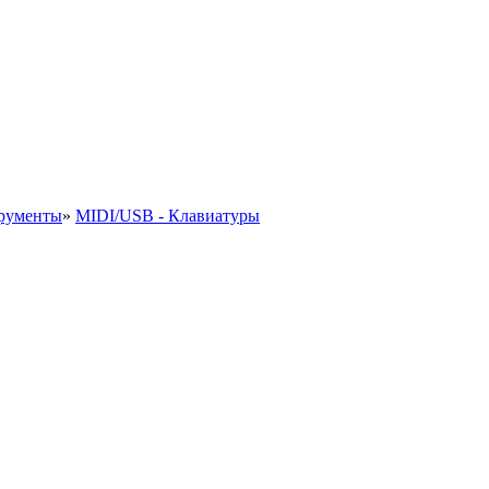
рументы
»
MIDI/USB - Клавиатуры