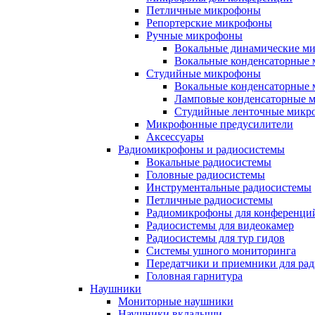
Петличные микрофоны
Репортерские микрофоны
Ручные микрофоны
Вокальные динамические м
Вокальные конденсаторные
Студийные микрофоны
Вокальные конденсаторные
Ламповые конденсаторные 
Студийные ленточные микр
Микрофонные предусилители
Аксессуары
Радиомикрофоны и радиосистемы
Вокальные радиосистемы
Головные радиосистемы
Инструментальные радиосистемы
Петличные радиосистемы
Радиомикрофоны для конференци
Радиосистемы для видеокамер
Радиосистемы для тур гидов
Системы ушного мониторинга
Передатчики и приемники для ра
Головная гарнитура
Наушники
Мониторные наушники
Наушники вкладыши