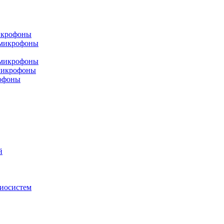
икрофоны
 микрофоны
 микрофоны
микрофоны
офоны
й
диосистем