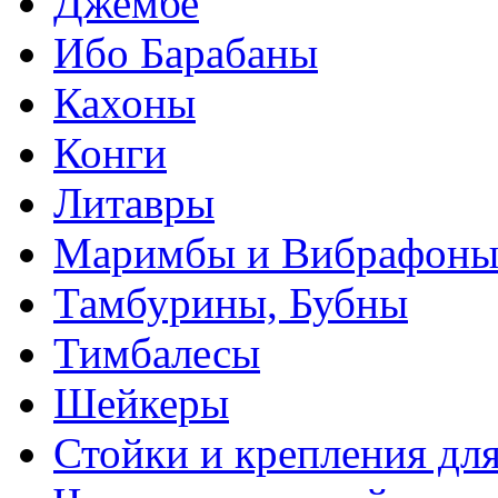
Джембе
Ибо Барабаны
Кахоны
Конги
Литавры
Маримбы и Вибрафон
Тамбурины, Бубны
Тимбалесы
Шейкеры
Стойки и крепления дл