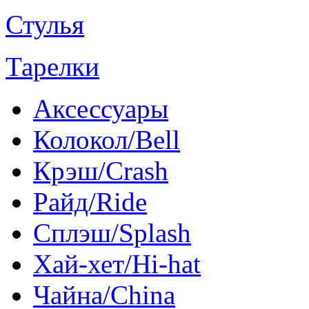
Стулья
Тарелки
Аксессуары
Колокол/Bell
Крэш/Crash
Райд/Ride
Сплэш/Splash
Хай-хет/Hi-hat
Чайна/China