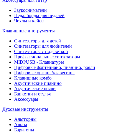
Аксессуары для гитар
Звукосниматели
Педалборды для педалей
Чехлы и кейсы
Клавишные инструменты
Синтезаторы для детей
Синтезаторы для любителей
Синтезаторы с подсветкой
Профессиональные синтезаторы
MIDI/USB - Клавиатуры
Цифровые фортепиано, пианино, рояли
Цифровые органы/клавесины
Клавишные комбо
Акустические пианино
Акустические рояли
Банкетки и стулья
Аксессуары
Духовые инструменты
Альтгорны
Альты
Баритоны