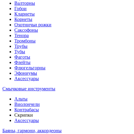
Валторны
Гобои
Кларнеты
Корнеты
Охотничьи рожки
Саксофоны
Тенора
Тромбоны
Трубы
Тубы
Фаготы
Флейты
Флюгельгорны
Эфониумы
Аксессуары
Смычковые инструменты
Альты
Виолончели
Контрабасы
Скрипки
Аксессуары
Баяны, гармони, аккордеоны