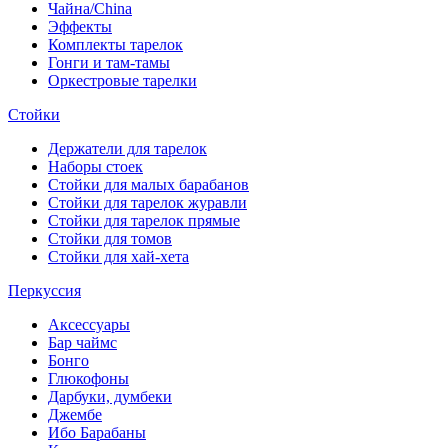
Чайна/China
Эффекты
Комплекты тарелок
Гонги и там-тамы
Оркестровые тарелки
Стойки
Держатели для тарелок
Наборы стоек
Стойки для малых барабанов
Стойки для тарелок журавли
Стойки для тарелок прямые
Стойки для томов
Стойки для хай-хета
Перкуссия
Аксессуары
Бар чаймс
Бонго
Глюкофоны
Дарбуки, думбеки
Джембе
Ибо Барабаны