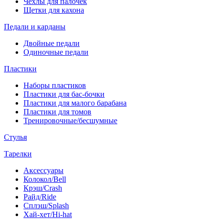
Чехлы для палочек
Щетки для кахона
Педали и карданы
Двойные педали
Одиночные педали
Пластики
Наборы пластиков
Пластики для бас-бочки
Пластики для малого барабана
Пластики для томов
Тренировочные/бесшумные
Стулья
Тарелки
Аксессуары
Колокол/Bell
Крэш/Crash
Райд/Ride
Сплэш/Splash
Хай-хет/Hi-hat