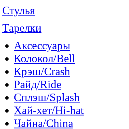
Стулья
Тарелки
Аксессуары
Колокол/Bell
Крэш/Crash
Райд/Ride
Сплэш/Splash
Хай-хет/Hi-hat
Чайна/China