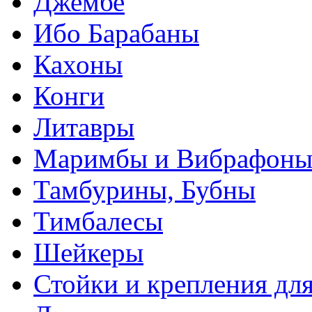
Джембе
Ибо Барабаны
Кахоны
Конги
Литавры
Маримбы и Вибрафон
Тамбурины, Бубны
Тимбалесы
Шейкеры
Стойки и крепления дл