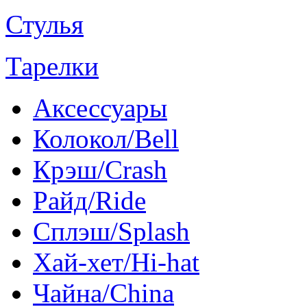
Стулья
Тарелки
Аксессуары
Колокол/Bell
Крэш/Crash
Райд/Ride
Сплэш/Splash
Хай-хет/Hi-hat
Чайна/China