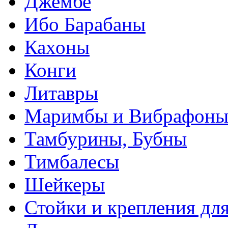
Джембе
Ибо Барабаны
Кахоны
Конги
Литавры
Маримбы и Вибрафон
Тамбурины, Бубны
Тимбалесы
Шейкеры
Стойки и крепления дл