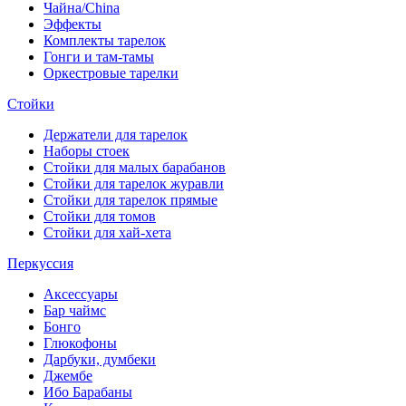
Чайна/China
Эффекты
Комплекты тарелок
Гонги и там-тамы
Оркестровые тарелки
Стойки
Держатели для тарелок
Наборы стоек
Стойки для малых барабанов
Стойки для тарелок журавли
Стойки для тарелок прямые
Стойки для томов
Стойки для хай-хета
Перкуссия
Аксессуары
Бар чаймс
Бонго
Глюкофоны
Дарбуки, думбеки
Джембе
Ибо Барабаны