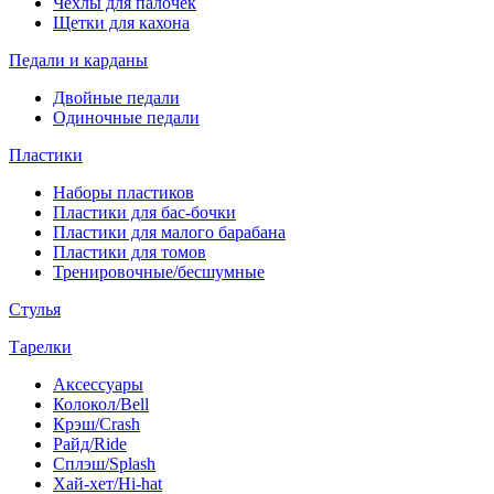
Чехлы для палочек
Щетки для кахона
Педали и карданы
Двойные педали
Одиночные педали
Пластики
Наборы пластиков
Пластики для бас-бочки
Пластики для малого барабана
Пластики для томов
Тренировочные/бесшумные
Стулья
Тарелки
Аксессуары
Колокол/Bell
Крэш/Crash
Райд/Ride
Сплэш/Splash
Хай-хет/Hi-hat