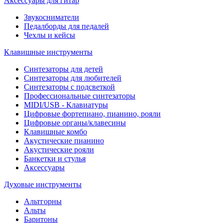
Аксессуары для гитар
Звукосниматели
Педалборды для педалей
Чехлы и кейсы
Клавишные инструменты
Синтезаторы для детей
Синтезаторы для любителей
Синтезаторы с подсветкой
Профессиональные синтезаторы
MIDI/USB - Клавиатуры
Цифровые фортепиано, пианино, рояли
Цифровые органы/клавесины
Клавишные комбо
Акустические пианино
Акустические рояли
Банкетки и стулья
Аксессуары
Духовые инструменты
Альтгорны
Альты
Баритоны