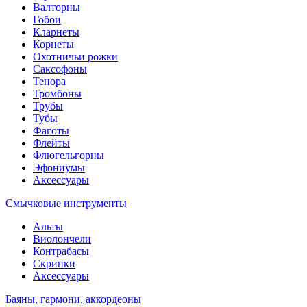
Валторны
Гобои
Кларнеты
Корнеты
Охотничьи рожки
Саксофоны
Тенора
Тромбоны
Трубы
Тубы
Фаготы
Флейты
Флюгельгорны
Эфониумы
Аксессуары
Смычковые инструменты
Альты
Виолончели
Контрабасы
Скрипки
Аксессуары
Баяны, гармони, аккордеоны