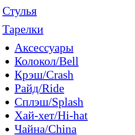
Стулья
Тарелки
Аксессуары
Колокол/Bell
Крэш/Crash
Райд/Ride
Сплэш/Splash
Хай-хет/Hi-hat
Чайна/China