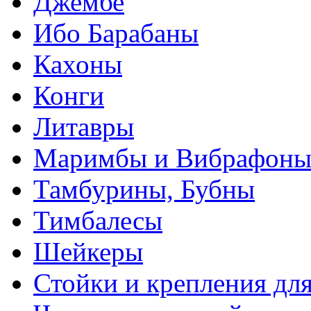
Джембе
Ибо Барабаны
Кахоны
Конги
Литавры
Маримбы и Вибрафон
Тамбурины, Бубны
Тимбалесы
Шейкеры
Стойки и крепления дл