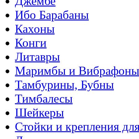
Джембе
Ибо Барабаны
Кахоны
Конги
Литавры
Маримбы и Вибрафон
Тамбурины, Бубны
Тимбалесы
Шейкеры
Стойки и крепления дл