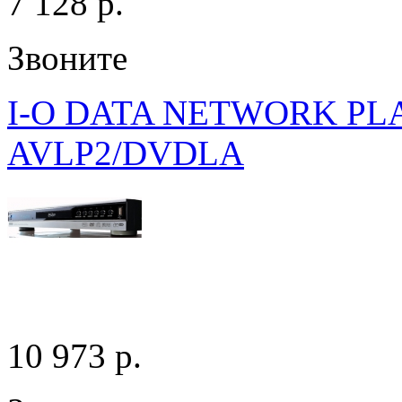
7 128 p.
Звоните
I-O DATA NETWORK PL
AVLP2/DVDLA
10 973 p.