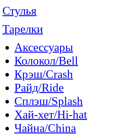
Стулья
Тарелки
Аксессуары
Колокол/Bell
Крэш/Crash
Райд/Ride
Сплэш/Splash
Хай-хет/Hi-hat
Чайна/China