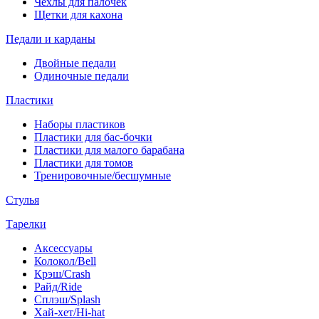
Чехлы для палочек
Щетки для кахона
Педали и карданы
Двойные педали
Одиночные педали
Пластики
Наборы пластиков
Пластики для бас-бочки
Пластики для малого барабана
Пластики для томов
Тренировочные/бесшумные
Стулья
Тарелки
Аксессуары
Колокол/Bell
Крэш/Crash
Райд/Ride
Сплэш/Splash
Хай-хет/Hi-hat