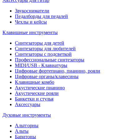
Аксессуары для гитар
Звукосниматели
Педалборды для педалей
Чехлы и кейсы
Клавишные инструменты
Синтезаторы для детей
Синтезаторы для любителей
Синтезаторы с подсветкой
Профессиональные синтезаторы
MIDI/USB - Клавиатуры
Цифровые фортепиано, пианино, рояли
Цифровые органы/клавесины
Клавишные комбо
Акустические пианино
Акустические рояли
Банкетки и стулья
Аксессуары
Духовые инструменты
Альтгорны
Альты
Баритоны