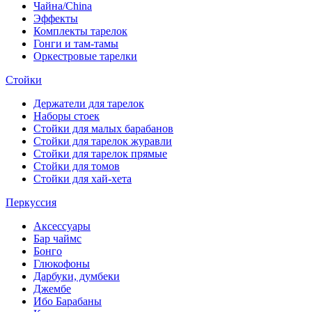
Чайна/China
Эффекты
Комплекты тарелок
Гонги и там-тамы
Оркестровые тарелки
Стойки
Держатели для тарелок
Наборы стоек
Стойки для малых барабанов
Стойки для тарелок журавли
Стойки для тарелок прямые
Стойки для томов
Стойки для хай-хета
Перкуссия
Аксессуары
Бар чаймс
Бонго
Глюкофоны
Дарбуки, думбеки
Джембе
Ибо Барабаны