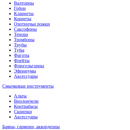
Валторны
Гобои
Кларнеты
Корнеты
Охотничьи рожки
Саксофоны
Тенора
Тромбоны
Трубы
Тубы
Фаготы
Флейты
Флюгельгорны
Эфониумы
Аксессуары
Смычковые инструменты
Альты
Виолончели
Контрабасы
Скрипки
Аксессуары
Баяны, гармони, аккордеоны