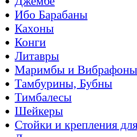
Джембе
Ибо Барабаны
Кахоны
Конги
Литавры
Маримбы и Вибрафон
Тамбурины, Бубны
Тимбалесы
Шейкеры
Стойки и крепления дл