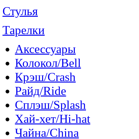
Стулья
Тарелки
Аксессуары
Колокол/Bell
Крэш/Crash
Райд/Ride
Сплэш/Splash
Хай-хет/Hi-hat
Чайна/China