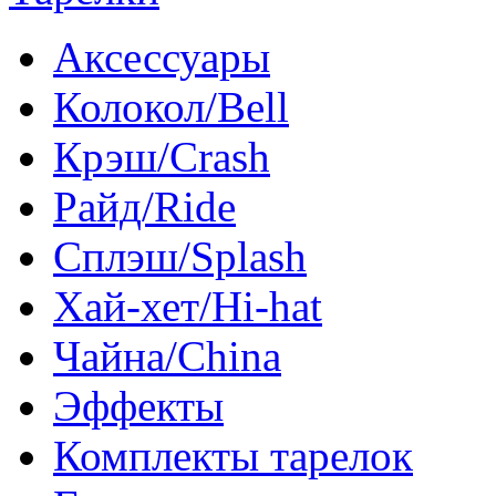
Аксессуары
Колокол/Bell
Крэш/Crash
Райд/Ride
Сплэш/Splash
Хай-хет/Hi-hat
Чайна/China
Эффекты
Комплекты тарелок